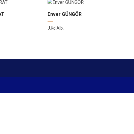
AT
Enver GÜNGÖR
J.Kd.Alb.