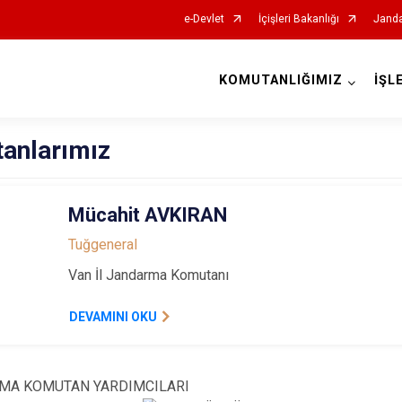
e-Devlet
İçişleri Bakanlığı
Janda
KOMUTANLIĞIMIZ
İŞL
İl Jandarma Komutanlıkları
anlarımız
Mücahit AVKIRAN
Tuğgeneral
Van İl Jandarma Komutanı
DEVAMINI OKU
RMA KOMUTAN YARDIMCILARI