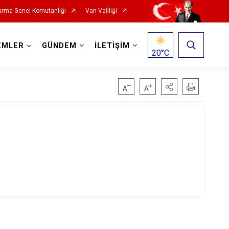
rma Genel Komutanlığı
Van Valiliği
EMLER
GÜNDEM
İLETİŞİM
20
°C